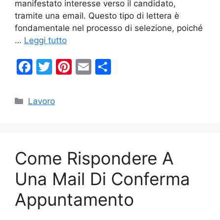
manifestato interesse verso il candidato,
tramite una email. Questo tipo di lettera è
fondamentale nel processo di selezione, poiché
…
Leggi tutto
F
T
Pi
E
C
a
w
nt
m
o
c
itt
er
ai
n
Categorie
Lavoro
e
er
e
l
di
b
st
vi
o
di
Come Rispondere A
o
k
Una Mail Di Conferma
Appuntamento