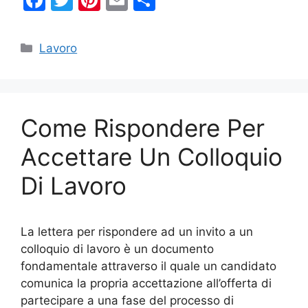
a
w
nt
m
o
c
itt
er
ai
n
Categorie
Lavoro
e
er
e
l
di
b
st
vi
o
di
Come Rispondere Per
o
k
Accettare Un Colloquio
Di Lavoro
La lettera per rispondere ad un invito a un
colloquio di lavoro è un documento
fondamentale attraverso il quale un candidato
comunica la propria accettazione all’offerta di
partecipare a una fase del processo di