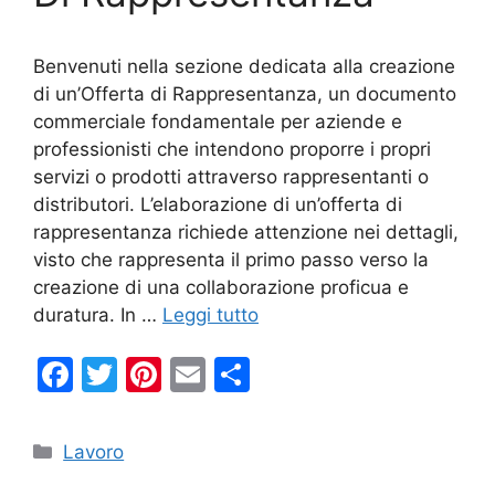
Benvenuti nella sezione dedicata alla creazione
di un’Offerta di Rappresentanza, un documento
commerciale fondamentale per aziende e
professionisti che intendono proporre i propri
servizi o prodotti attraverso rappresentanti o
distributori. L’elaborazione di un’offerta di
rappresentanza richiede attenzione nei dettagli,
visto che rappresenta il primo passo verso la
creazione di una collaborazione proficua e
duratura. In …
Leggi tutto
F
T
Pi
E
C
a
w
nt
m
o
c
itt
er
ai
n
Categorie
Lavoro
e
er
e
l
di