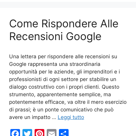
b
st
vi
o
di
Come Rispondere Alle
o
k
Recensioni Google
Una lettera per rispondere alle recensioni su
Google rappresenta una straordinaria
opportunità per le aziende, gli imprenditori e i
professionisti di ogni settore per stabilire un
dialogo costruttivo con i propri clienti. Questo
strumento, apparentemente semplice, ma
potentemente efficace, va oltre il mero esercizio
di prassi; è un ponte comunicativo che può
avere un impatto …
Leggi tutto
F
T
Pi
E
C