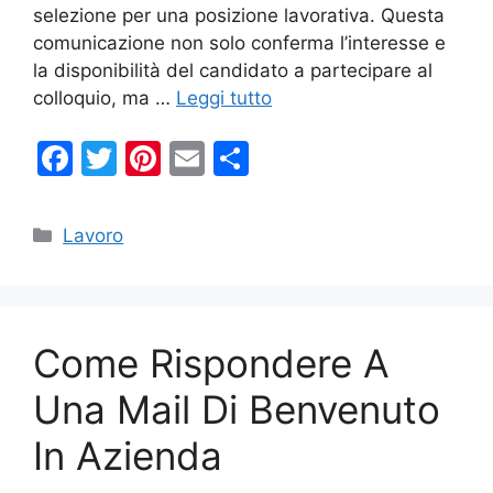
selezione per una posizione lavorativa. Questa
comunicazione non solo conferma l’interesse e
la disponibilità del candidato a partecipare al
colloquio, ma …
Leggi tutto
F
T
Pi
E
C
a
w
nt
m
o
c
itt
er
ai
n
Categorie
Lavoro
e
er
e
l
di
b
st
vi
o
di
Come Rispondere A
o
k
Una Mail Di Benvenuto
In Azienda