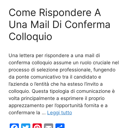
o
di
Come Rispondere A
o
k
Una Mail Di Conferma
Colloquio
Una lettera per rispondere a una mail di
conferma colloquio assume un ruolo cruciale nel
processo di selezione professionale, fungendo
da ponte comunicativo tra il candidato e
l’azienda o l’entità che ha esteso l’invito a
colloquio. Questa tipologia di comunicazione è
volta principalmente a esprimere il proprio
apprezzamento per l’opportunità fornita e a
confermare la …
Leggi tutto
F
T
Pi
E
C