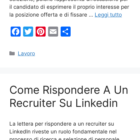
il candidato di esprimere il proprio interesse per
la posizione offerta e di fissare …
Leggi tutto
F
T
Pi
E
C
a
w
nt
m
o
c
itt
er
ai
n
Categorie
Lavoro
e
er
e
l
di
b
st
vi
o
di
Come Rispondere A Un
o
k
Recruiter Su Linkedin
La lettera per rispondere a un recruiter su
LinkedIn riveste un ruolo fondamentale nel
processo di ricerca e selezione di personale.