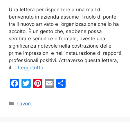
Una lettera per rispondere a una mail di
benvenuto in azienda assume il ruolo di ponte
tra il nuovo arrivato e l’organizzazione che lo ha
accolto. È un gesto che, sebbene possa
sembrare semplice o formale, riveste una
significanza notevole nella costruzione delle
prime impressioni e nell’instaurazione di rapporti
professionali positivi. Attraverso questa lettera,
il …
Leggi tutto
F
T
Pi
E
C
a
w
nt
m
o
c
itt
er
ai
n
Categorie
Lavoro
e
er
e
l
di
b
st
vi
o
di