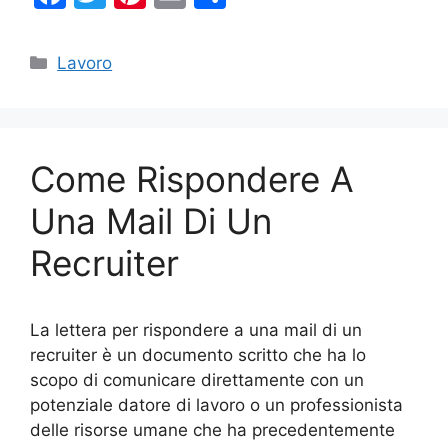
a
w
nt
m
o
c
itt
er
ai
n
Categorie
Lavoro
e
er
e
l
di
b
st
vi
o
di
Come Rispondere A
o
k
Una Mail Di Un
Recruiter
La lettera per rispondere a una mail di un
recruiter è un documento scritto che ha lo
scopo di comunicare direttamente con un
potenziale datore di lavoro o un professionista
delle risorse umane che ha precedentemente