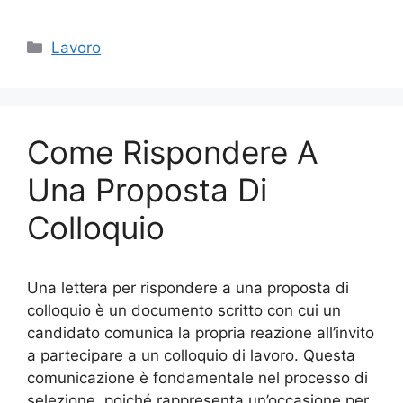
a
w
nt
m
o
c
itt
er
ai
n
Categorie
Lavoro
e
er
e
l
di
b
st
vi
o
di
Come Rispondere A
o
k
Una Proposta Di
Colloquio
Una lettera per rispondere a una proposta di
colloquio è un documento scritto con cui un
candidato comunica la propria reazione all’invito
a partecipare a un colloquio di lavoro. Questa
comunicazione è fondamentale nel processo di
selezione, poiché rappresenta un’occasione per