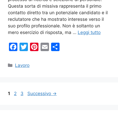
Questa sorta di missiva rappresenta il primo
contatto diretto tra un potenziale candidato e il
reclutatore che ha mostrato interesse verso il
suo profilo professionale. Non è soltanto un
mero esercizio di risposta, ma …
Leggi tutto
F
T
Pi
E
C
a
w
nt
m
o
c
itt
er
ai
n
Categorie
Lavoro
e
er
e
l
di
b
st
vi
o
di
Pagina
Pagina
Pagina
1
2
3
Successivo
→
o
k