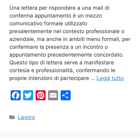
Una lettera per rispondere a una mail di
conferma appuntamento è un mezzo
comunicativo formale utilizzato
prevalentemente nel contesto professionale o
aziendale, ma anche in ambiti meno formali, per
confermare la presenza a un incontro o
appuntamento precedentemente concordato.
Questo tipo di lettera serve a manifestare
cortesia e professionalità, confermando le
proprie intenzioni di partecipare …
Leggi tutto
F
T
Pi
E
C
a
w
nt
m
o
c
itt
er
ai
n
Categorie
Lavoro
e
er
e
l
di
b
st
vi