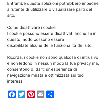
Entrambe queste soluzioni potrebbero impedire
all’utente di utilizzare o visualizzare parti del
sito.
Come disattivare i cookie
I cookie possono essere disattivati anche se in
questo modo possono essere
disabilitate alcune delle funzionalità del sito.
Ricorda, i cookie non sono qualcosa di intrusivo
e non ledono in nessun modo la tua privacy ma,
consentono di darti un’esperienza di
navigazione mirata e ottimizzata sui tuoi
interessi.
F
T
Pi
E
C
a
w
nt
m
o