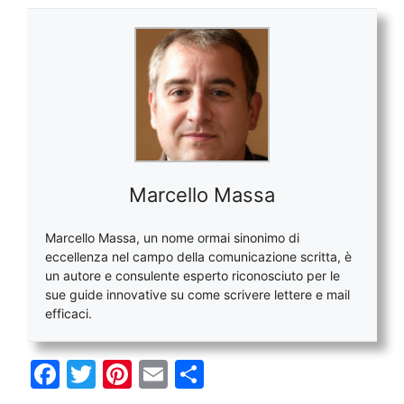
Marcello Massa
Marcello Massa, un nome ormai sinonimo di
eccellenza nel campo della comunicazione scritta, è
un autore e consulente esperto riconosciuto per le
sue guide innovative su come scrivere lettere e mail
efficaci.
F
T
Pi
E
C
a
w
nt
m
o