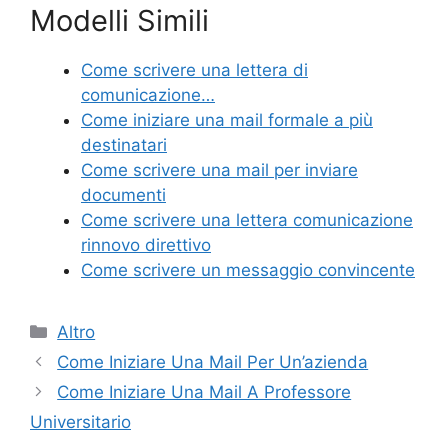
Modelli Simili
c
itt
er
ai
n
e
er
e
l
di
Come scrivere una lettera di
b
st
vi
comunicazione…
o
di
Come iniziare una mail formale a più
destinatari
o
Come scrivere una mail per inviare
k
documenti
Come scrivere una lettera comunicazione
rinnovo direttivo
Come scrivere un messaggio convincente
Categorie
Altro
Come Iniziare Una Mail Per Un’azienda
Come Iniziare Una Mail A Professore
Universitario