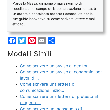
Marcello Massa, un nome ormai sinonimo di
eccellenza nel campo della comunicazione scritta, è
un autore e consulente esperto riconosciuto per le
sue guide innovative su come scrivere lettere e mail
efficaci.
F
T
Pi
E
C
a
w
nt
m
o
Modelli Simili
c
itt
er
ai
n
e
er
e
l
di
Come scrivere un avviso ai genitori
b
st
vi
Come scrivere un avviso ai condomini per
o
di
lavori di…
Come scrivere una lettera di
o
comunicazione inizio…
k
Come scrivere una lettera di protesta al
dirigente…
Come scrivere un messaggio di