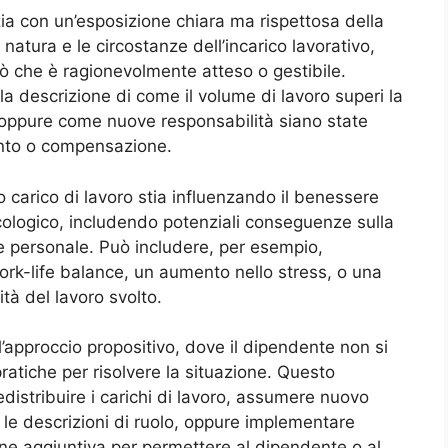
izia con un’esposizione chiara ma rispettosa della
 natura e le circostanze dell’incarico lavorativo,
ò che è ragionevolmente atteso o gestibile.
a descrizione di come il volume di lavoro superi la
, oppure come nuove responsabilità siano state
nto o compensazione.
 carico di lavoro stia influenzando il benessere
cologico, includendo potenziali conseguenze sulla
a e personale. Può includere, per esempio,
ork-life balance, un aumento nello stress, o una
ità del lavoro svolto.
l’approccio propositivo, dove il dipendente non si
ratiche per risolvere la situazione. Questo
distribuire i carichi di lavoro, assumere nuovo
o le descrizioni di ruolo, oppure implementare
ione aggiuntiva per permettere al dipendente o al