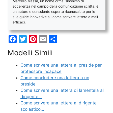
Marcello Massa, un nome ormai sinonimo di
eccellenza nel campo della comunicazione scritta, è
un autore e consulente esperto riconosciuto per le
sue guide innovative su come scrivere lettere e mail
efficaci.
F
T
Pi
E
C
a
w
nt
m
o
Modelli Simili
c
itt
er
ai
n
e
er
e
l
di
Come scrivere una lettera al preside per
b
st
vi
professore incapace
o
di
Come concludere una lettera a un
preside
o
Come scrivere una lettera di lamentela al
k
dirigente…
Come scrivere una lettera al dirigente
scolastico…