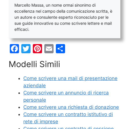
Marcello Massa, un nome ormai sinonimo di
eccellenza nel campo della comunicazione scritta, è
un autore e consulente esperto riconosciuto per le
sue guide innovative su come scrivere lettere e mail
efficaci.
F
T
Pi
E
C
a
w
nt
m
o
Modelli Simili
c
itt
er
ai
n
e
er
e
l
di
Come scrivere una mail di presentazione
b
st
vi
aziendale
o
di
Come scrivere un annuncio di ricerca
personale
o
Come scrivere una richiesta di donazione
k
Come scrivere un contratto istitutivo di
rete di imprese
Come scrivere un contratto di cessione