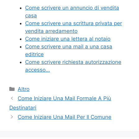
e
er
e
l
di
Come scrivere un annuncio di vendita
b
st
vi
casa
o
di
Come scrivere una scrittura privata per
vendita arredamento
o
Come iniziare una lettera al notaio
k
Come scrivere una mail a una casa
editrice
Come scrivere richiesta autorizzazione
accesso…
Categorie
Altro
Come Iniziare Una Mail Formale A Più
Destinatari
Come Iniziare Una Mail Per Il Comune