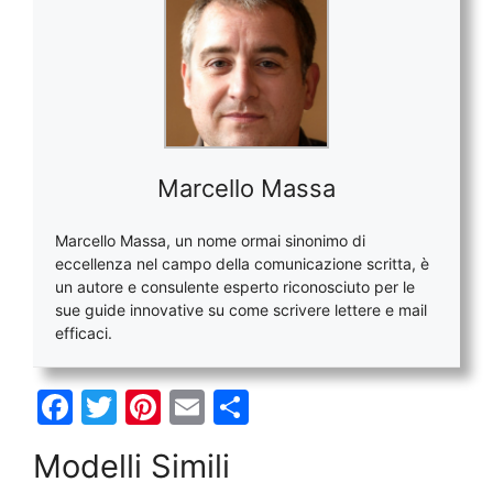
Marcello Massa
Marcello Massa, un nome ormai sinonimo di
eccellenza nel campo della comunicazione scritta, è
un autore e consulente esperto riconosciuto per le
sue guide innovative su come scrivere lettere e mail
efficaci.
F
T
Pi
E
C
a
w
nt
m
o
Modelli Simili
c
itt
er
ai
n