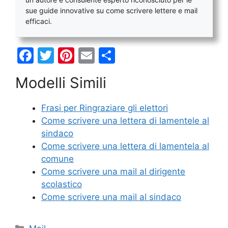
sue guide innovative su come scrivere lettere e mail
efficaci.
F
T
Pi
E
C
a
w
nt
m
o
Modelli Simili
c
itt
er
ai
n
e
er
e
l
di
Frasi per Ringraziare gli elettori
b
st
vi
Come scrivere una lettera di lamentele al
o
di
sindaco
Come scrivere una lettera di lamentela al
o
comune
k
Come scrivere una mail al dirigente
scolastico
Come scrivere una mail al sindaco
Categorie