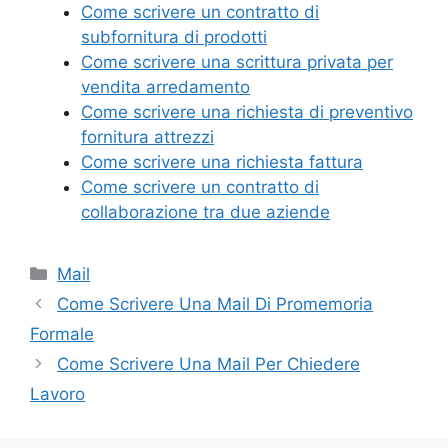
e
er
e
l
di
Come scrivere un contratto di
b
st
vi
subfornitura di prodotti
o
di
Come scrivere una scrittura privata per
vendita arredamento
o
Come scrivere una richiesta di preventivo
k
fornitura attrezzi
Come scrivere una richiesta fattura
Come scrivere un contratto di
collaborazione tra due aziende
Categorie
Mail
Come Scrivere Una Mail Di Promemoria
Formale
Come Scrivere Una Mail Per Chiedere
Lavoro