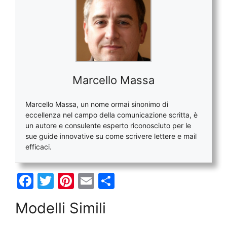
Marcello Massa
Marcello Massa, un nome ormai sinonimo di
eccellenza nel campo della comunicazione scritta, è
un autore e consulente esperto riconosciuto per le
sue guide innovative su come scrivere lettere e mail
efficaci.
F
T
Pi
E
C
a
w
nt
m
o
Modelli Simili
c
itt
er
ai
n