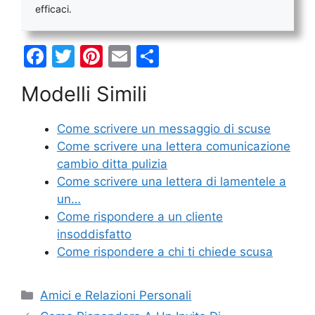
efficaci.
F
T
Pi
E
C
a
w
nt
m
o
Modelli Simili
c
itt
er
ai
n
e
er
e
l
di
Come scrivere un messaggio di scuse
b
st
vi
Come scrivere una lettera comunicazione
o
di
cambio ditta pulizia
Come scrivere una lettera di lamentele a
o
un…
k
Come rispondere a un cliente
insoddisfatto
Come rispondere a chi ti chiede scusa
Categorie
Amici e Relazioni Personali