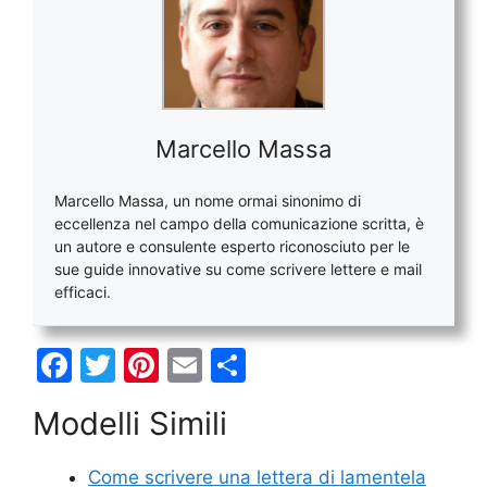
Marcello Massa
Marcello Massa, un nome ormai sinonimo di
eccellenza nel campo della comunicazione scritta, è
un autore e consulente esperto riconosciuto per le
sue guide innovative su come scrivere lettere e mail
efficaci.
F
T
Pi
E
C
a
w
nt
m
o
Modelli Simili
c
itt
er
ai
n
e
er
e
l
di
Come scrivere una lettera di lamentela