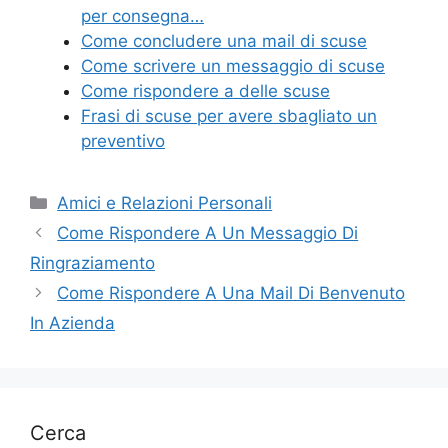
b
st
vi
per consegna…
o
di
Come concludere una mail di scuse
Come scrivere un messaggio di scuse
o
Come rispondere a delle scuse
k
Frasi di scuse per avere sbagliato un
preventivo
Categorie
Amici e Relazioni Personali
Come Rispondere A Un Messaggio Di
Ringraziamento
Come Rispondere A Una Mail Di Benvenuto
In Azienda
Cerca