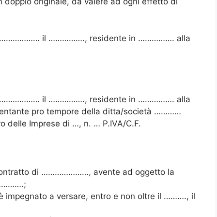
n doppio originale, da valere ad ogni effetto di
a ……………… il ……………., residente in ……………. alla
a ……………… il ……………., residente in ……………. alla
entante pro tempore della ditta/società …………
o delle Imprese di …, n. … P.IVA/C.F.
 contratto di …………………, avente ad oggetto la
………….;
è impegnato a versare, entro e non oltre il ………., il