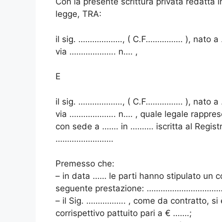
Con la presente scrittura privata redatta i
legge, TRA:
il sig. ………………., ( C.F……………. ), nato 
via ……………….. n…. ,
E
il sig. ………………., ( C.F……………. ), nato 
via ……………….. n…. , quale legale rappres
con sede a ……. in ………. iscritta al Registr
…………………….
Premesso che:
– in data …… le parti hanno stipulato un
seguente prestazione: …………………………
– il Sig. …………….. , come da contratto, si 
corrispettivo pattuito pari a € …….;