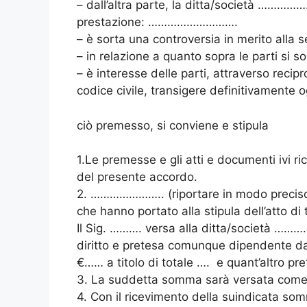
– dall’altra parte, la ditta/società ………
prestazione: ……………………….
– è sorta una controversia in merito al
– in relazione a quanto sopra le parti si s
– è interesse delle parti, attraverso recip
codice civile, transigere definitivamente o
ciò premesso, si conviene e stipula
1.Le premesse e gli atti e documenti ivi r
del presente accordo.
2. ………………….. (riportare in modo preciso e 
che hanno portato alla stipula dell’atto di
Il Sig. ………. versa alla ditta/società ………
diritto e pretesa comunque dipendente da
€…… a titolo di totale …. e quant’altro pre
3. La suddetta somma sarà versata co
4. Con il ricevimento della suindicata som