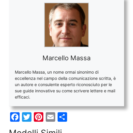
Marcello Massa
Marcello Massa, un nome ormai sinonimo di
eccellenza nel campo della comunicazione scritta, è
un autore e consulente esperto riconosciuto per le
sue guide innovative su come scrivere lettere e mail
efficaci.
F
T
Pi
E
C
a
w
nt
m
o
Modelli Simili