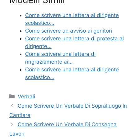
c
itt
er
ai
n
e
er
e
l
di
Come scrivere una lettera al dirigente
b
st
vi
scolastico…
o
di
Come scrivere un avviso ai genitori
Come scrivere una lettera di protesta al
o
dirigente…
k
Come scrivere una lettera di
ringraziamento ai…
Come scrivere una lettera al dirigente
scolastico…
Categorie
Verbali
Come Scrivere Un Verbale Di Sopralluogo In
Cantiere​
Come Scrivere Un Verbale Di Consegna
Lavori​​