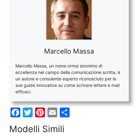
Marcello Massa
Marcello Massa, un nome ormai sinonimo di
eccellenza nel campo della comunicazione scritta, è
un autore e consulente esperto riconosciuto per le
sue guide innovative su come scrivere lettere e mail
efficaci.
F
T
Pi
E
C
a
w
nt
m
o
Modelli Simili
c
itt
er
ai
n