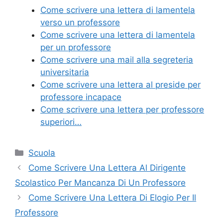
e
er
e
l
di
Come scrivere una lettera di lamentela
b
st
vi
verso un professore
o
di
Come scrivere una lettera di lamentela
per un professore
o
Come scrivere una mail alla segreteria
k
universitaria
Come scrivere una lettera al preside per
professore incapace
Come scrivere una lettera per professore
superiori…
Categorie
Scuola
Come Scrivere Una Lettera Al Dirigente
Scolastico Per Mancanza Di Un Professore
Come Scrivere Una Lettera Di Elogio Per Il
Professore