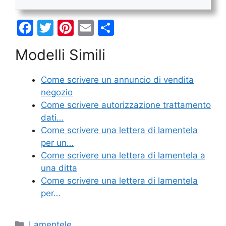
F
T
Pi
E
C
a
w
nt
m
o
Modelli Simili
c
itt
er
ai
n
e
er
e
l
di
Come scrivere un annuncio di vendita
b
st
vi
negozio
o
di
Come scrivere autorizzazione trattamento
dati…
o
Come scrivere una lettera di lamentela
k
per un…
Come scrivere una lettera di lamentela a
una ditta
Come scrivere una lettera di lamentela
per…
Categorie
Lamentele