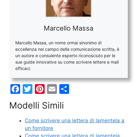
Marcello Massa
Marcello Massa, un nome ormai sinonimo di
eccellenza nel campo della comunicazione scritta, è
un autore e consulente esperto riconosciuto per le
sue guide innovative su come scrivere lettere e mail
efficaci.
F
T
Pi
E
C
a
w
nt
m
o
Modelli Simili
c
itt
er
ai
n
e
er
e
l
di
Come scrivere una lettera di lamentela a
b
st
vi
un fornitore
Come scrivere una lettera di lamentela