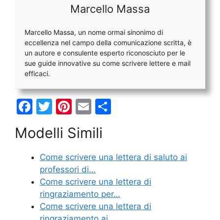
Marcello Massa
Marcello Massa, un nome ormai sinonimo di
eccellenza nel campo della comunicazione scritta, è
un autore e consulente esperto riconosciuto per le
sue guide innovative su come scrivere lettere e mail
efficaci.
F
T
Pi
E
C
a
w
nt
m
o
Modelli Simili
c
itt
er
ai
n
e
er
e
l
di
Come scrivere una lettera di saluto ai
b
st
vi
professori di…
o
di
Come scrivere una lettera di
ringraziamento per…
o
Come scrivere una lettera di
k
ringraziamento ai…