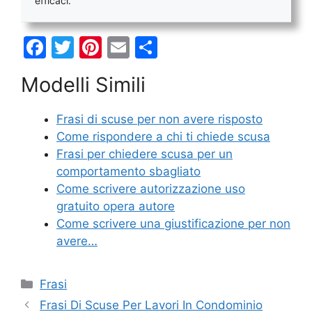
efficaci.
F
T
Pi
E
C
a
w
nt
m
o
Modelli Simili
c
itt
er
ai
n
e
er
e
l
di
Frasi di scuse per non avere risposto
b
st
vi
Come rispondere a chi ti chiede scusa
o
di
Frasi per chiedere scusa per un
comportamento sbagliato
o
Come scrivere autorizzazione uso
k
gratuito opera autore
Come scrivere una giustificazione per non
avere…
Categorie
Frasi
Frasi Di Scuse Per Lavori In Condominio