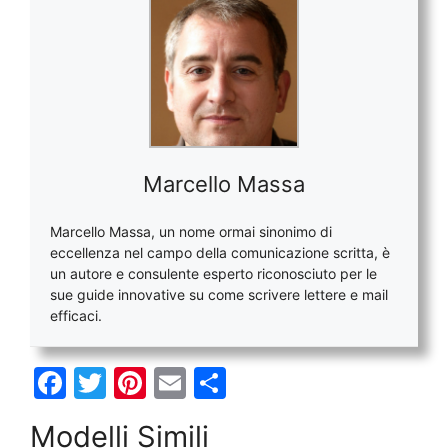
Marcello Massa
Marcello Massa, un nome ormai sinonimo di
eccellenza nel campo della comunicazione scritta, è
un autore e consulente esperto riconosciuto per le
sue guide innovative su come scrivere lettere e mail
efficaci.
F
T
Pi
E
C
a
w
nt
m
o
Modelli Simili
c
itt
er
ai
n