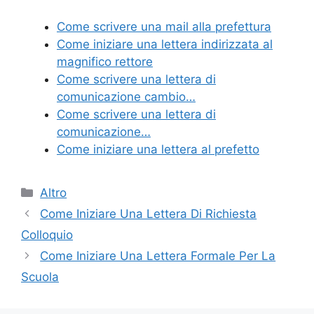
e
er
e
l
di
Come scrivere una mail alla prefettura
b
st
vi
Come iniziare una lettera indirizzata al
o
di
magnifico rettore
Come scrivere una lettera di
o
comunicazione cambio…
k
Come scrivere una lettera di
comunicazione…
Come iniziare una lettera al prefetto
Categorie
Altro
Come Iniziare Una Lettera Di Richiesta
Colloquio
Come Iniziare Una Lettera Formale Per La
Scuola