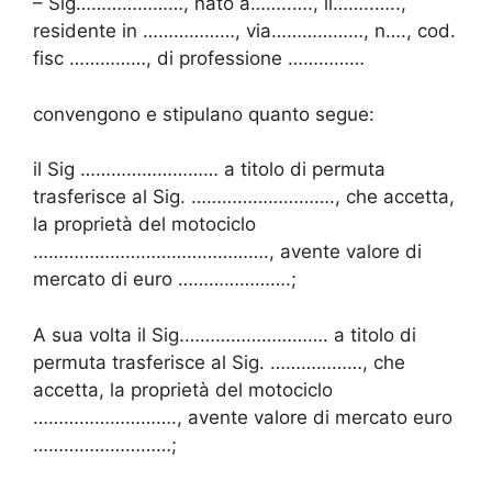
– Sig…………………, nato a……..…., il……..…..,
residente in ………………, via………………, n…., cod.
fisc ……………, di professione ……………
convengono e stipulano quanto segue:
il Sig ……………………… a titolo di permuta
trasferisce al Sig. ………………………., che accetta,
la proprietà del motociclo
………………………………………., avente valore di
mercato di euro ………………….;
A sua volta il Sig.………………………. a titolo di
permuta trasferisce al Sig. ………………, che
accetta, la proprietà del motociclo
………………………., avente valore di mercato euro
………………………;