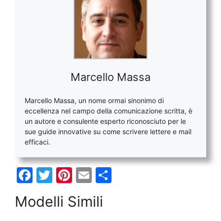
Marcello Massa
Marcello Massa, un nome ormai sinonimo di
eccellenza nel campo della comunicazione scritta, è
un autore e consulente esperto riconosciuto per le
sue guide innovative su come scrivere lettere e mail
efficaci.
F
T
Pi
E
C
a
w
nt
m
o
Modelli Simili
c
itt
er
ai
n