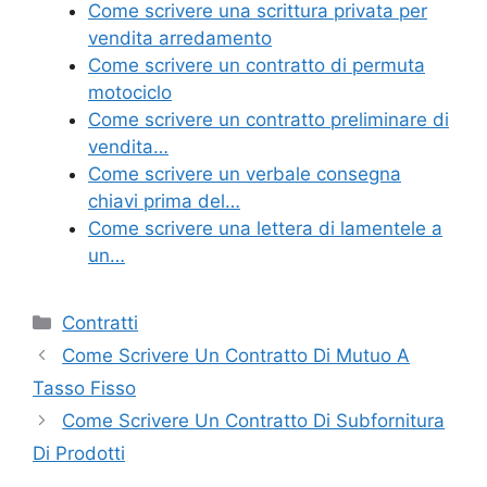
e
er
e
l
di
Come scrivere una scrittura privata per
b
st
vi
vendita arredamento
o
di
Come scrivere un contratto di permuta
motociclo
o
Come scrivere un contratto preliminare di
k
vendita…
Come scrivere un verbale consegna
chiavi prima del…
Come scrivere una lettera di lamentele a
un…
Categorie
Contratti
Come Scrivere Un Contratto Di Mutuo A
Tasso Fisso
Come Scrivere Un Contratto Di Subfornitura
Di Prodotti