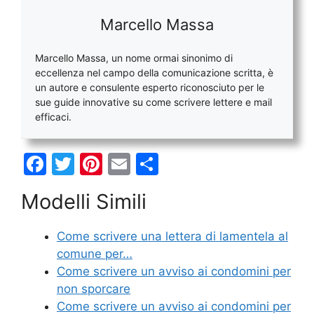
Marcello Massa
Marcello Massa, un nome ormai sinonimo di
eccellenza nel campo della comunicazione scritta, è
un autore e consulente esperto riconosciuto per le
sue guide innovative su come scrivere lettere e mail
efficaci.
F
T
Pi
E
C
a
w
nt
m
o
Modelli Simili
c
itt
er
ai
n
e
er
e
l
di
Come scrivere una lettera di lamentela al
b
st
vi
comune per…
o
di
Come scrivere un avviso ai condomini per
non sporcare
o
Come scrivere un avviso ai condomini per