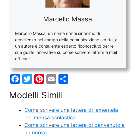
Marcello Massa
Marcello Massa, un nome ormai sinonimo di
eccellenza nel campo della comunicazione scritta, è
un autore e consulente esperto riconosciuto per le
sue guide innovative su come scrivere lettere e mail
efficaci.
F
T
Pi
E
C
a
w
nt
m
o
Modelli Simili
c
itt
er
ai
n
e
er
e
l
di
Come scrivere una lettera di lamentela
b
st
vi
per mensa scolastica
o
di
Come scrivere una lettera di benvenuto a
un nuovo…