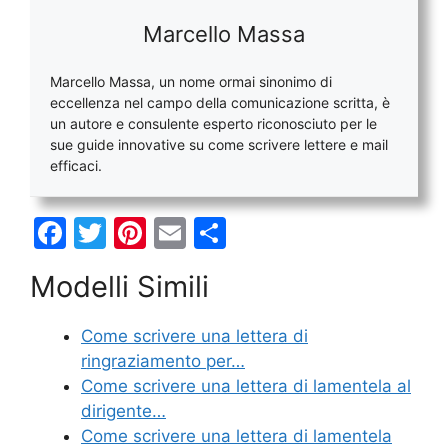
Marcello Massa
Marcello Massa, un nome ormai sinonimo di
eccellenza nel campo della comunicazione scritta, è
un autore e consulente esperto riconosciuto per le
sue guide innovative su come scrivere lettere e mail
efficaci.
F
T
Pi
E
C
a
w
nt
m
o
Modelli Simili
c
itt
er
ai
n
e
er
e
l
di
Come scrivere una lettera di
b
st
vi
ringraziamento per…
o
di
Come scrivere una lettera di lamentela al
dirigente…
o
Come scrivere una lettera di lamentela