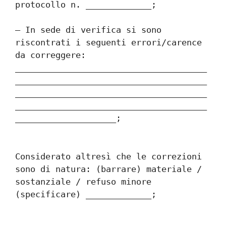
protocollo n. _____________;
– In sede di verifica si sono 
riscontrati i seguenti errori/carence 
da correggere: 
______________________________________
______________________________________
______________________________________
______________________________________
____________________;
Considerato altresì che le correzioni 
sono di natura: (barrare) materiale / 
sostanziale / refuso minore 
(specificare) _____________;