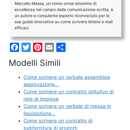
Marcello Massa, un nome ormai sinonimo di
eccellenza nel campo della comunicazione scritta, è
un autore e consulente esperto riconosciuto per le
sue guide innovative su come scrivere lettere e mail
efficaci.
F
T
Pi
E
C
a
w
nt
m
o
Modelli Simili
c
itt
er
ai
n
e
er
e
l
di
Come scrivere un verbale assemblea
b
st
vi
approvazione…
o
di
Come scrivere un contratto istitutivo di
rete di imprese
o
Come scrivere un verbale di messa in
k
liquidazione…
Come scrivere un contratto di
subfornitura di prodotti