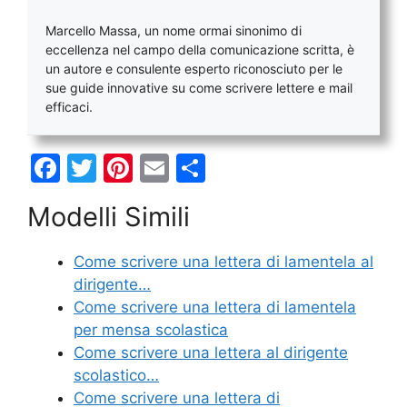
Marcello Massa, un nome ormai sinonimo di
eccellenza nel campo della comunicazione scritta, è
un autore e consulente esperto riconosciuto per le
sue guide innovative su come scrivere lettere e mail
efficaci.
F
T
Pi
E
C
a
w
nt
m
o
Modelli Simili
c
itt
er
ai
n
e
er
e
l
di
Come scrivere una lettera di lamentela al
b
st
vi
dirigente…
o
di
Come scrivere una lettera di lamentela
per mensa scolastica
o
Come scrivere una lettera al dirigente
k
scolastico…
Come scrivere una lettera di