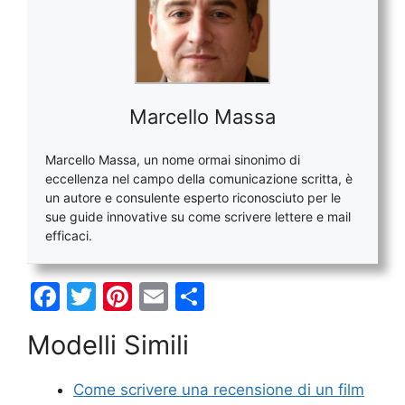
Marcello Massa
Marcello Massa, un nome ormai sinonimo di
eccellenza nel campo della comunicazione scritta, è
un autore e consulente esperto riconosciuto per le
sue guide innovative su come scrivere lettere e mail
efficaci.
F
T
Pi
E
C
a
w
nt
m
o
Modelli Simili
c
itt
er
ai
n
e
er
e
l
di
Come scrivere una recensione di un film