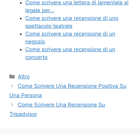
b
st
vi
Come scrivere una lettera di lamentela al
o
di
legale per…
Come scrivere una recensione di uno
o
spettacolo teatrale
k
Come scrivere una recensione di un
negozio
Come scrivere una recensione di un
concerto
Categorie
Altro
Come Scrivere Una Recensione Positiva Su
Una Persona
Come Scrivere Una Recensione Su
Tripadvisor