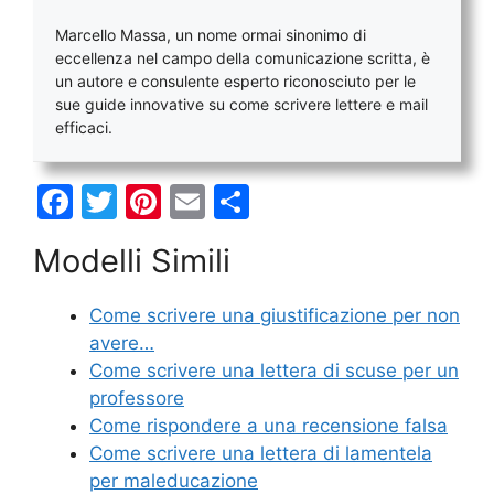
Marcello Massa, un nome ormai sinonimo di
eccellenza nel campo della comunicazione scritta, è
un autore e consulente esperto riconosciuto per le
sue guide innovative su come scrivere lettere e mail
efficaci.
F
T
Pi
E
C
a
w
nt
m
o
Modelli Simili
c
itt
er
ai
n
e
er
e
l
di
Come scrivere una giustificazione per non
b
st
vi
avere…
o
di
Come scrivere una lettera di scuse per un
professore
o
Come rispondere a una recensione falsa
k
Come scrivere una lettera di lamentela
per maleducazione