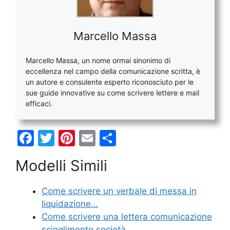
Marcello Massa
Marcello Massa, un nome ormai sinonimo di
eccellenza nel campo della comunicazione scritta, è
un autore e consulente esperto riconosciuto per le
sue guide innovative su come scrivere lettere e mail
efficaci.
F
T
Pi
E
C
a
w
nt
m
o
Modelli Simili
c
itt
er
ai
n
e
er
e
l
di
Come scrivere un verbale di messa in
b
st
vi
liquidazione…
o
di
Come scrivere una lettera comunicazione
scioglimento società