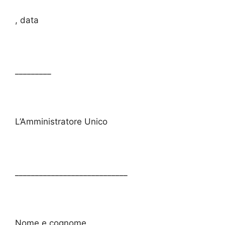
, data
_________
L’Amministratore Unico
____________________________
Nome e cognome