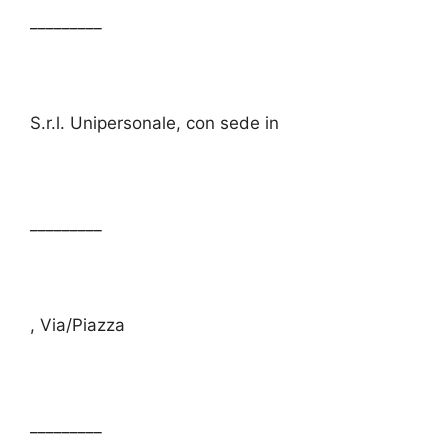
_________
S.r.l. Unipersonale, con sede in
_________
, Via/Piazza
_________