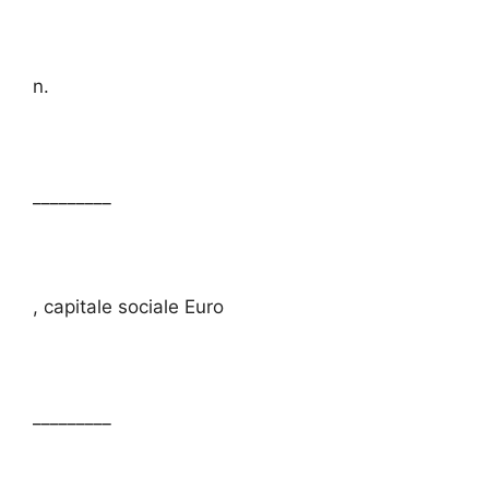
n.
_________
, capitale sociale Euro
_________