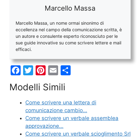
Marcello Massa
Marcello Massa, un nome ormai sinonimo di
eccellenza nel campo della comunicazione scritta, è
un autore e consulente esperto riconosciuto per le
sue guide innovative su come scrivere lettere e mail
efficaci.
F
T
Pi
E
C
a
w
nt
m
o
Modelli Simili
c
itt
er
ai
n
e
er
e
l
di
Come scrivere una lettera di
b
st
vi
comunicazione cambio…
o
di
Come scrivere un verbale assemblea
approvazione…
o
Come scrivere un verbale scioglimento Srl