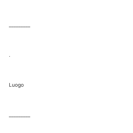
_________
.
Luogo
_________