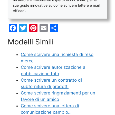
sue guide innovative su come scrivere lettere e mail
efficaci.
F
T
Pi
E
C
a
w
nt
m
o
Modelli Simili
c
itt
er
ai
n
e
er
e
l
di
Come scrivere una richiesta di reso
b
st
vi
merce
o
di
Come scrivere autorizzazione a
pubblicazione foto
o
Come scrivere un contratto di
k
subfornitura di prodotti
Come scrivere ringraziamenti per un
favore di un amico
Come scrivere una lettera di
comunicazione cambio…