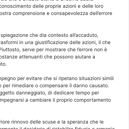
conoscimento delle proprie azioni e delle loro
stra comprensione e consapevolezza dell’errore
spiegazione che dia contesto all’accaduto,
asformi in una giustificazione delle azioni, il che
Piuttosto, serve per mostrare che l’errore non è
rcostanze attenuanti che possono aiutare a
to.
pegno per evitare che si ripetano situazioni simili
do per rimediare o compensare il danno causato.
 oggetto danneggiato, di dedicare tempo per
impegnarsi a cambiare il proprio comportamento
riore rinnovo delle scuse e la speranza che le
rmente il desiderio di ristabilire fiducia e armonia