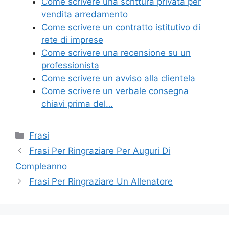
Come scrivere una scrittura privata per
b
st
vi
vendita arredamento
o
di
Come scrivere un contratto istitutivo di
rete di imprese
o
Come scrivere una recensione su un
k
professionista
Come scrivere un avviso alla clientela
Come scrivere un verbale consegna
chiavi prima del…
Categorie
Frasi
Frasi Per Ringraziare Per Auguri Di
Compleanno
Frasi Per Ringraziare Un Allenatore