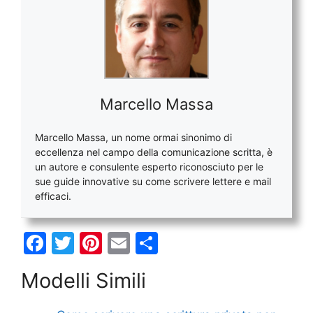
Marcello Massa
Marcello Massa, un nome ormai sinonimo di
eccellenza nel campo della comunicazione scritta, è
un autore e consulente esperto riconosciuto per le
sue guide innovative su come scrivere lettere e mail
efficaci.
F
T
Pi
E
C
a
w
nt
m
o
Modelli Simili
c
itt
er
ai
n
e
er
e
l
di