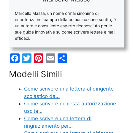
Marcello Massa, un nome ormai sinonimo di
eccellenza nel campo della comunicazione scritta, è
un autore e consulente esperto riconosciuto per le
sue guide innovative su come scrivere lettere e mail
efficaci.
F
T
Pi
E
C
a
w
nt
m
o
Modelli Simili
c
itt
er
ai
n
e
er
e
l
di
Come scrivere una lettera al dirigente
b
st
vi
scolastico da…
o
di
Come scrivere richiesta autorizzazione
uscita…
o
Come scrivere una lettera di
k
ringraziamento per…