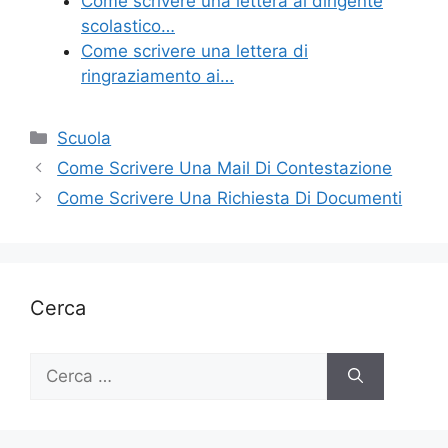
Come scrivere una lettera al dirigente
scolastico…
Come scrivere una lettera di
ringraziamento ai…
Categorie
Scuola
Come Scrivere Una Mail Di Contestazione
Come Scrivere Una Richiesta Di Documenti
Cerca
Ricerca
per: