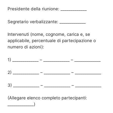
Presidente della riunione: _____________
Segretario verbalizzante: _____________
Intervenuti (nome, cognome, carica e, se
applicabile, percentuale di partecipazione o
numero di azioni):
1) _____________ – _____________ – _____________
2) _____________ – _____________ – _____________
3) _____________ – _____________ – _____________
(Allegare elenco completo partecipanti:
_____________)