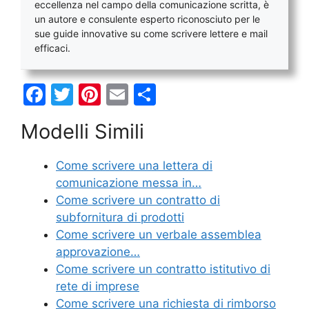
eccellenza nel campo della comunicazione scritta, è
un autore e consulente esperto riconosciuto per le
sue guide innovative su come scrivere lettere e mail
efficaci.
F
T
Pi
E
C
a
w
nt
m
o
Modelli Simili
c
itt
er
ai
n
e
er
e
l
di
Come scrivere una lettera di
b
st
vi
comunicazione messa in…
o
di
Come scrivere un contratto di
subfornitura di prodotti
o
Come scrivere un verbale assemblea
k
approvazione…
Come scrivere un contratto istitutivo di
rete di imprese
Come scrivere una richiesta di rimborso