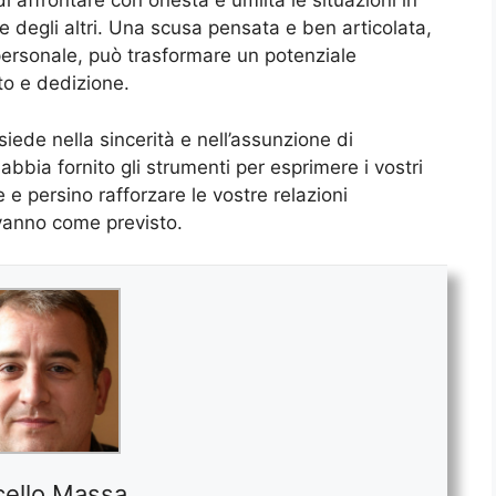
 affrontare con onestà e umiltà le situazioni in
 degli altri. Una scusa pensata e ben articolata,
ersonale, può trasformare un potenziale
to e dedizione.
siede nella sincerità e nell’assunzione di
bbia fornito gli strumenti per esprimere i vostri
e persino rafforzare le vostre relazioni
vanno come previsto.
ello Massa