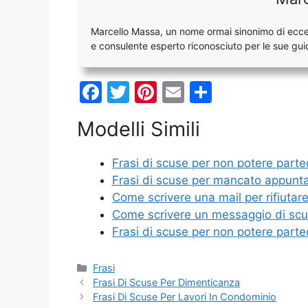
Marcello Massa, un nome ormai sinonimo di eccel
e consulente esperto riconosciuto per le sue guid
F
T
Pi
E
C
a
w
nt
m
o
Modelli Simili
c
itt
er
ai
n
e
er
e
l
di
Frasi di scuse per non potere partec
b
st
vi
Frasi di scuse per mancato appun
o
di
Come scrivere una mail per rifiutar
Come scrivere un messaggio di sc
o
Frasi di scuse per non potere parte
k
Categorie
Frasi
Frasi Di Scuse Per Dimenticanza
Frasi Di Scuse Per Lavori In Condominio