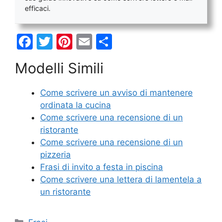
efficaci.
F
T
Pi
E
C
a
w
nt
m
o
Modelli Simili
c
itt
er
ai
n
e
er
e
l
di
Come scrivere un avviso di mantenere
b
st
vi
ordinata la cucina
o
di
Come scrivere una recensione di un
ristorante
o
Come scrivere una recensione di un
k
pizzeria
Frasi di invito a festa in piscina
Come scrivere una lettera di lamentela a
un ristorante
Categorie