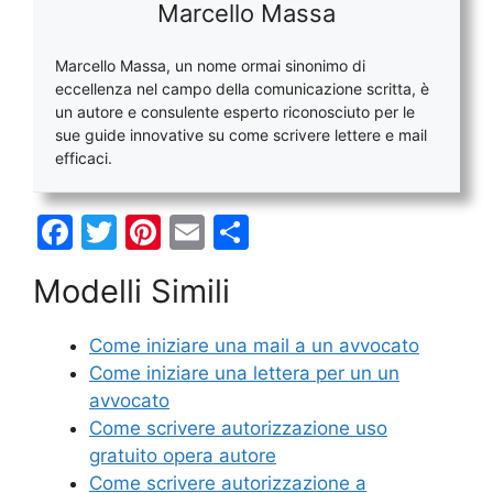
Marcello Massa
Marcello Massa, un nome ormai sinonimo di
eccellenza nel campo della comunicazione scritta, è
un autore e consulente esperto riconosciuto per le
sue guide innovative su come scrivere lettere e mail
efficaci.
F
T
Pi
E
C
a
w
nt
m
o
Modelli Simili
c
itt
er
ai
n
e
er
e
l
di
Come iniziare una mail a un avvocato
b
st
vi
Come iniziare una lettera per un un
o
di
avvocato
Come scrivere autorizzazione uso
o
gratuito opera autore
k
Come scrivere autorizzazione a