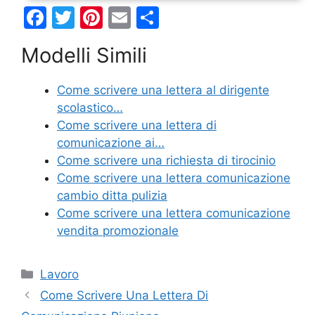
F
T
Pi
E
C
a
w
nt
m
o
Modelli Simili
c
itt
er
ai
n
e
er
e
l
di
Come scrivere una lettera al dirigente
b
st
vi
scolastico…
o
di
Come scrivere una lettera di
comunicazione ai…
o
Come scrivere una richiesta di tirocinio
k
Come scrivere una lettera comunicazione
cambio ditta pulizia
Come scrivere una lettera comunicazione
vendita promozionale
Categorie
Lavoro
Come Scrivere Una Lettera Di