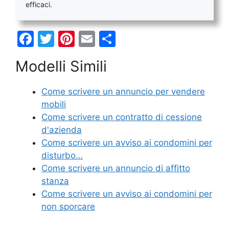
efficaci.
F
T
Pi
E
C
a
w
nt
m
o
Modelli Simili
c
itt
er
ai
n
e
er
e
l
di
Come scrivere un annuncio per vendere
b
st
vi
mobili
o
di
Come scrivere un contratto di cessione
d'azienda
o
Come scrivere un avviso ai condomini per
k
disturbo…
Come scrivere un annuncio di affitto
stanza
Come scrivere un avviso ai condomini per
non sporcare