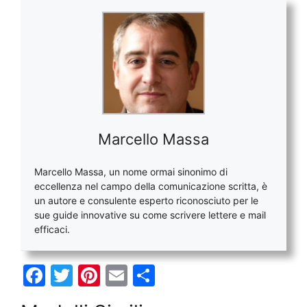
Marcello Massa
Marcello Massa, un nome ormai sinonimo di
eccellenza nel campo della comunicazione scritta, è
un autore e consulente esperto riconosciuto per le
sue guide innovative su come scrivere lettere e mail
efficaci.
F
T
Pi
E
C
a
w
nt
m
o