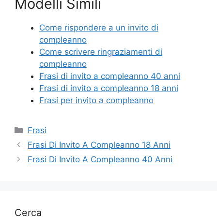
Modelli Simili
c
itt
er
ai
n
e
er
e
l
di
Come rispondere a un invito di
b
st
vi
compleanno
o
di
Come scrivere ringraziamenti di
compleanno
o
Frasi di invito a compleanno 40 anni
k
Frasi di invito a compleanno 18 anni
Frasi per invito a compleanno
Categorie
Frasi
Frasi Di Invito A Compleanno 18 Anni
Frasi Di Invito A Compleanno 40 Anni
Cerca