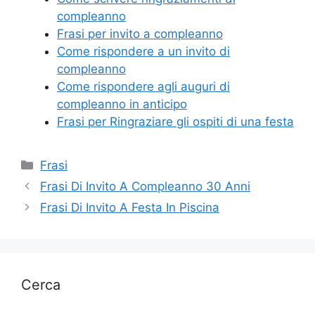
b
st
vi
compleanno
o
di
Frasi per invito a compleanno
Come rispondere a un invito di
o
compleanno
k
Come rispondere agli auguri di
compleanno in anticipo
Frasi per Ringraziare gli ospiti di una festa
Categorie
Frasi
Frasi Di Invito A Compleanno 30 Anni
Frasi Di Invito A Festa In Piscina
Cerca