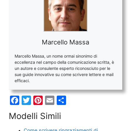
Marcello Massa
Marcello Massa, un nome ormai sinonimo di
eccellenza nel campo della comunicazione scritta, è
un autore e consulente esperto riconosciuto per le
sue guide innovative su come scrivere lettere e mail
efficaci.
F
T
Pi
E
C
a
w
nt
m
o
Modelli Simili
c
itt
er
ai
n
e
er
e
l
di
Come scrivere ringraziamenti di