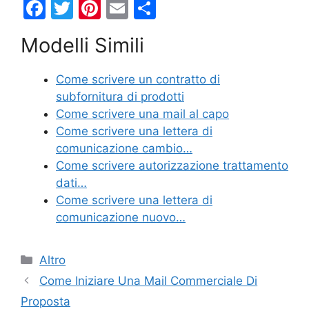
F
T
Pi
E
C
a
w
nt
m
o
Modelli Simili
c
itt
er
ai
n
e
er
e
l
di
Come scrivere un contratto di
b
st
vi
subfornitura di prodotti
o
di
Come scrivere una mail al capo
Come scrivere una lettera di
o
comunicazione cambio…
k
Come scrivere autorizzazione trattamento
dati…
Come scrivere una lettera di
comunicazione nuovo…
Categorie
Altro
Come Iniziare Una Mail Commerciale Di
Proposta