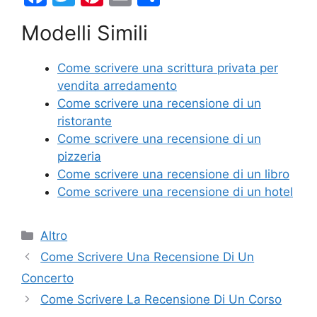
a
w
nt
m
o
Modelli Simili
c
itt
er
ai
n
e
er
e
l
di
Come scrivere una scrittura privata per
b
st
vi
vendita arredamento
o
di
Come scrivere una recensione di un
ristorante
o
Come scrivere una recensione di un
k
pizzeria
Come scrivere una recensione di un libro
Come scrivere una recensione di un hotel
Categorie
Altro
Come Scrivere Una Recensione Di Un
Concerto
Come Scrivere La Recensione Di Un Corso