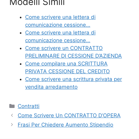
Modelli Simili
c
itt
er
ai
n
e
er
e
l
di
Come scrivere una lettera di
b
st
vi
comunicazione cessione…
o
di
Come scrivere una lettera di
comunicazione cessione…
o
Come scrivere un CONTRATTO
k
PRELIMINARE DI CESSIONE D’AZIENDA
Come compilare una SCRITTURA
PRIVATA CESSIONE DEL CREDITO
Come scrivere una scrittura privata per
vendita arredamento
Categorie
Contratti
Come Scrivere Un CONTRATTO D’OPERA
Frasi Per Chiedere Aumento Stipendio