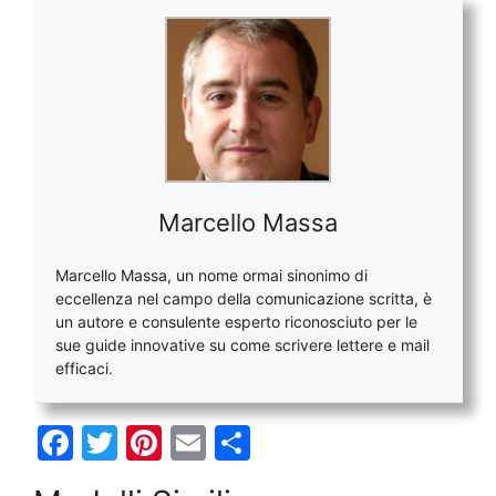
Marcello Massa
Marcello Massa, un nome ormai sinonimo di
eccellenza nel campo della comunicazione scritta, è
un autore e consulente esperto riconosciuto per le
sue guide innovative su come scrivere lettere e mail
efficaci.
F
T
Pi
E
C
a
w
nt
m
o