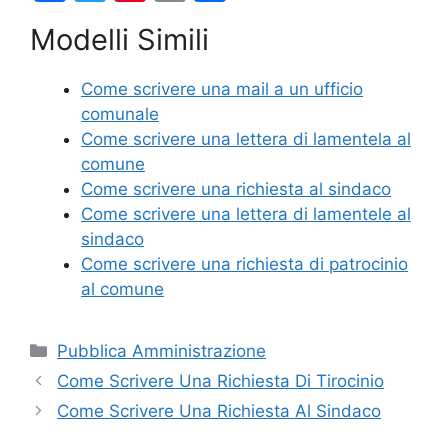
a
w
nt
m
o
Modelli Simili
c
itt
er
ai
n
e
er
e
l
di
Come scrivere una mail a un ufficio
b
st
vi
comunale
o
di
Come scrivere una lettera di lamentela al
comune
o
Come scrivere una richiesta al sindaco
k
Come scrivere una lettera di lamentele al
sindaco
Come scrivere una richiesta di patrocinio
al comune
Categorie
Pubblica Amministrazione
Come Scrivere Una Richiesta Di Tirocinio
Come Scrivere Una Richiesta Al Sindaco