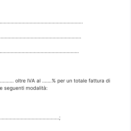
………………………………………………………………..
………………………………………………………….
…………………………………………………….
…… oltre IVA al …….% per un totale fattura di
seguenti modalità:
……………………………………………….;