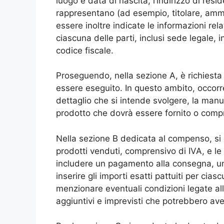
luogo e data di nascita, l’indirizzo di resid
rappresentano (ad esempio, titolare, ammi
essere inoltre indicate le informazioni rel
ciascuna delle parti, inclusi sede legale, i
codice fiscale.
Proseguendo, nella sezione A, è richiesta
essere eseguito. In questo ambito, occorre
dettaglio che si intende svolgere, la manu
prodotto che dovrà essere fornito o compr
Nella sezione B dedicata al compenso, si dev
prodotti venduti, comprensivo di IVA, e 
includere un pagamento alla consegna, un
inserire gli importi esatti pattuiti per ci
menzionare eventuali condizioni legate al
aggiuntivi e imprevisti che potrebbero ave