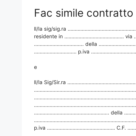
Fac simile contratto 
Il/la sig/sig.ra ……………………………………
residente in …………………………………… via …
…………………………….. della ………………………………
………………………… p.iva ……………………………….. in
e
Il/la Sig/Sir.ra …………………………………
………………………………………………………………..il 
…………………………………………………………………
…………………………………………………………………………
…………………………………………….. della …………
……………………………………………………………………
p.iva ………………………………………… C.F. …………