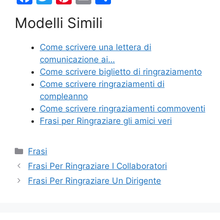
a
w
nt
m
o
Modelli Simili
c
itt
er
ai
n
e
er
e
l
di
Come scrivere una lettera di
b
st
vi
comunicazione ai…
o
di
Come scrivere biglietto di ringraziamento
Come scrivere ringraziamenti di
o
compleanno
k
Come scrivere ringraziamenti commoventi
Frasi per Ringraziare gli amici veri
Categorie
Frasi
Frasi Per Ringraziare I Collaboratori
Frasi Per Ringraziare Un Dirigente