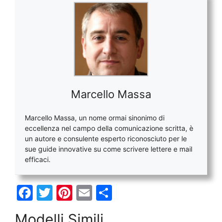
Marcello Massa
Marcello Massa, un nome ormai sinonimo di
eccellenza nel campo della comunicazione scritta, è
un autore e consulente esperto riconosciuto per le
sue guide innovative su come scrivere lettere e mail
efficaci.
F
T
Pi
E
C
a
w
nt
m
o
Modelli Simili