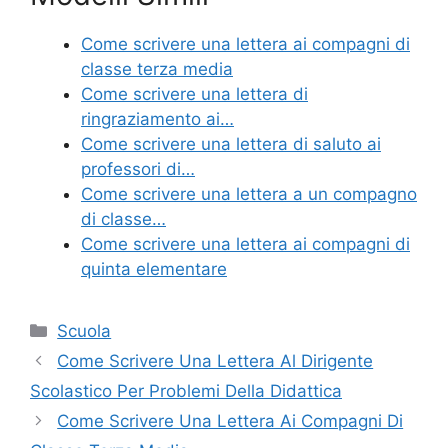
c
itt
er
ai
n
e
er
e
l
di
Come scrivere una lettera ai compagni di
b
st
vi
classe terza media
o
di
Come scrivere una lettera di
ringraziamento ai…
o
Come scrivere una lettera di saluto ai
k
professori di…
Come scrivere una lettera a un compagno
di classe…
Come scrivere una lettera ai compagni di
quinta elementare
Categorie
Scuola
Come Scrivere Una Lettera Al Dirigente
Scolastico Per Problemi Della Didattica
Come Scrivere Una Lettera Ai Compagni Di