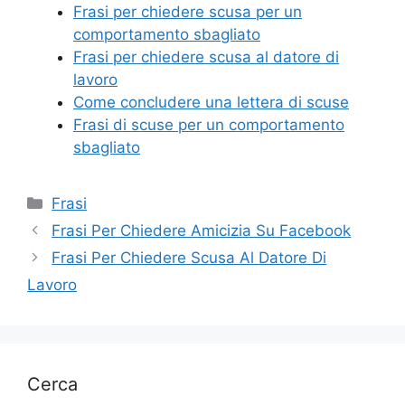
b
st
vi
Frasi per chiedere scusa per un
o
di
comportamento sbagliato
Frasi per chiedere scusa al datore di
o
lavoro
k
Come concludere una lettera di scuse
Frasi di scuse per un comportamento
sbagliato
Categorie
Frasi
Frasi Per Chiedere Amicizia Su Facebook
Frasi Per Chiedere Scusa Al Datore Di
Lavoro
Cerca