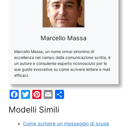
Marcello Massa
Marcello Massa, un nome ormai sinonimo di
eccellenza nel campo della comunicazione scritta, è
un autore e consulente esperto riconosciuto per le
sue guide innovative su come scrivere lettere e mail
efficaci.
F
T
Pi
E
C
a
w
nt
m
o
Modelli Simili
c
itt
er
ai
n
e
er
e
l
di
Come scrivere un messaggio di scuse